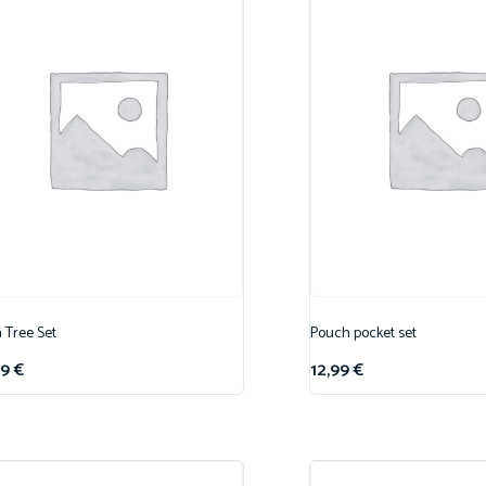
 Tree Set
Pouch pocket set
99
€
12,99
€