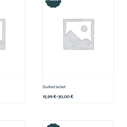
Quilted Jacket
15,99
€
–
30,00
€