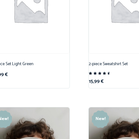
ece Set Light Green
2-piece Sweatshirt Set
99
€
Note
15,99
€
4.50
sur 5
New!
New!