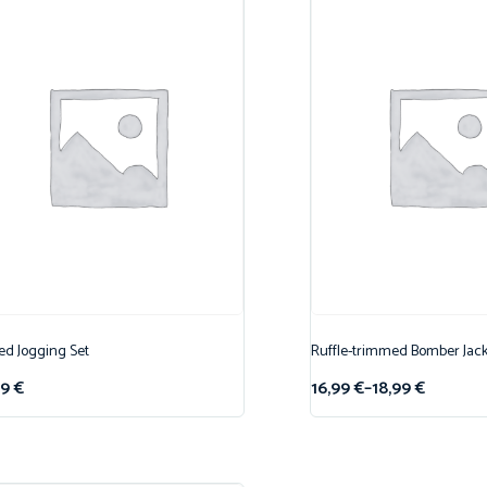
ed Jogging Set
Ruffle-trimmed Bomber Jack
99
€
16,99
€
–
18,99
€