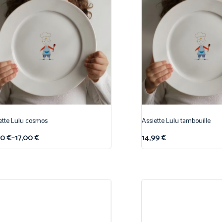
ette Lulu cosmos
Assiette Lulu tambouille
00
€
–
17,00
€
14,99
€