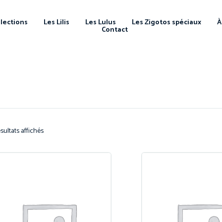
llections
Les Lilis
Les Lulus
Les Zigotos spéciaux
À
Contact
sultats affichés