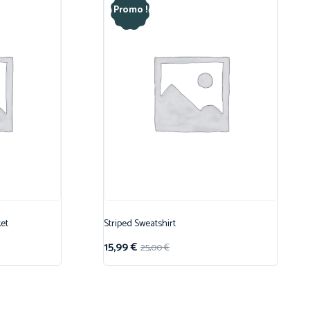
Promo !
et
Striped Sweatshirt
15,99
€
25,00
€