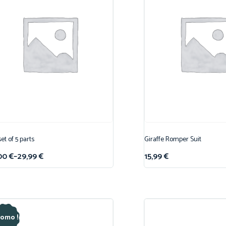
set of 5 parts
Giraffe Romper Suit
00
€
–
29,99
€
15,99
€
romo !