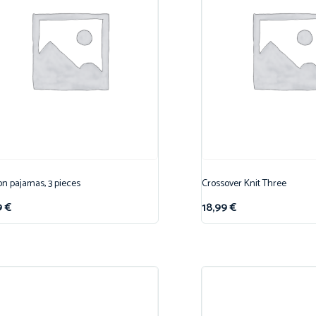
on pajamas, 3 pieces
Crossover Knit Three
9
€
18,99
€