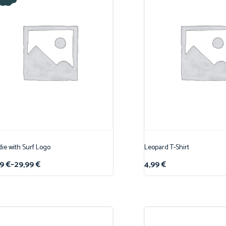
ie with Surf Logo
Leopard T-Shirt
99
€
–
29,99
€
4,99
€