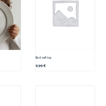
Bird soft toy
9,99
€