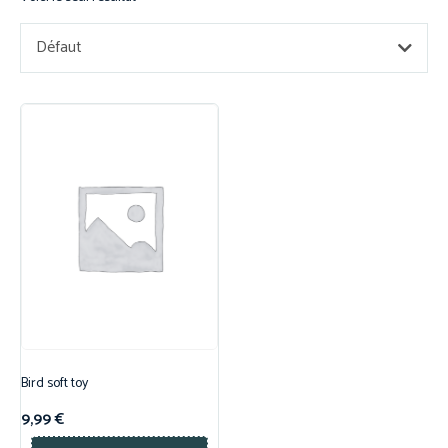
Défaut
Bird soft toy
9,99
€