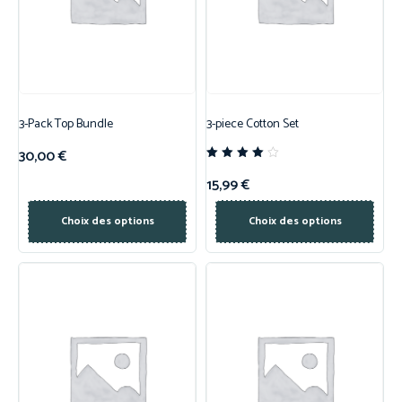
3-Pack Top Bundle
3-piece Cotton Set
30,00
€
Note
4.00
15,99
€
sur 5
Choix des options
Choix des options