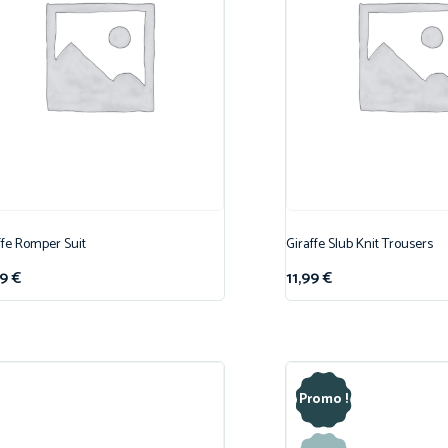
ffe Romper Suit
Giraffe Slub Knit Trousers
99
€
11,99
€
Promo !