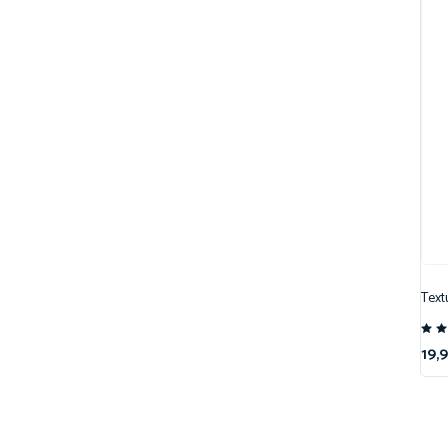
Text
No
19,
5.
su