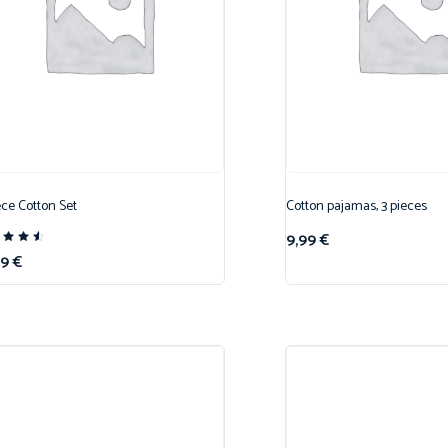
ece Cotton Set
Cotton pajamas, 3 pieces
9,99
€
te
99
€
50
r 5