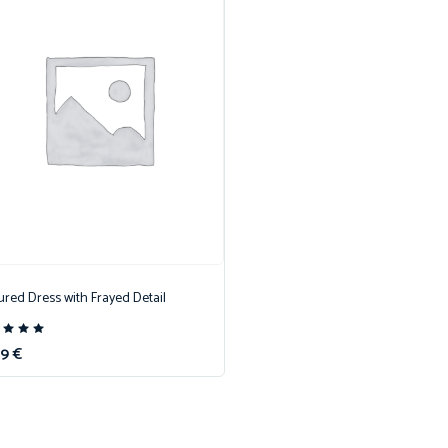
ured Dress with Frayed Detail
te
99
€
00
r 5