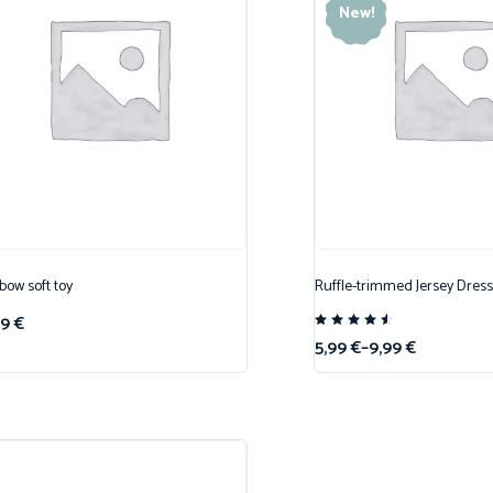
New!
bow soft toy
Ruffle-trimmed Jersey Dress
99
€
Note
5,99
€
–
9,99
€
4.50
sur 5