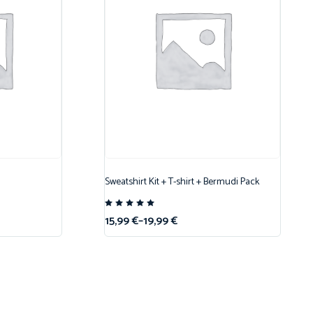
Sweatshirt Kit + T-shirt + Bermudi Pack
Note
15,99
€
–
19,99
€
5.00
sur 5