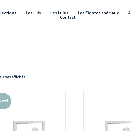
llections
Les Lilis
Les Lulus
Les Zigotos spéciaux
À
Contact
sultats affichés
New!