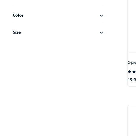
Color
Size
2-pi
No
19,
4.
su