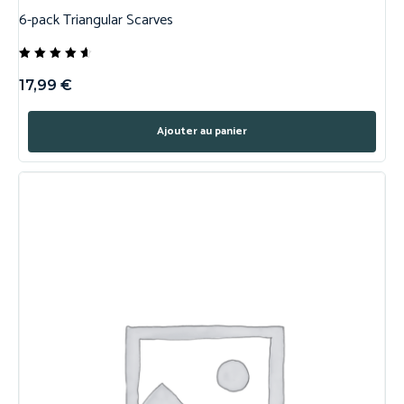
6-pack Triangular Scarves
Note
4.50
17,99
€
sur 5
Ajouter au panier