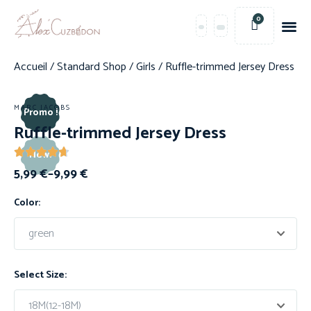
0
Accueil
/
Standard Shop
/
Girls
/ Ruffle-trimmed Jersey Dress
MARC JACOBS
Promo !
Ruffle-trimmed Jersey Dress
New!
5,99
€
–
9,99
€
Color:
Select Size: