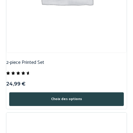
2-piece Printed Set
Note
4.50
24,99
€
sur 5
Choix des options