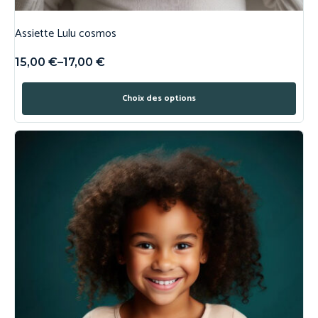
Assiette Lulu cosmos
15,00
€
–
17,00
€
Choix des options