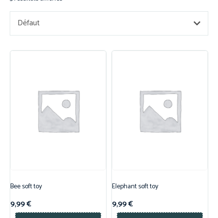
Défaut
Bee soft toy
Elephant soft toy
9,99
€
9,99
€